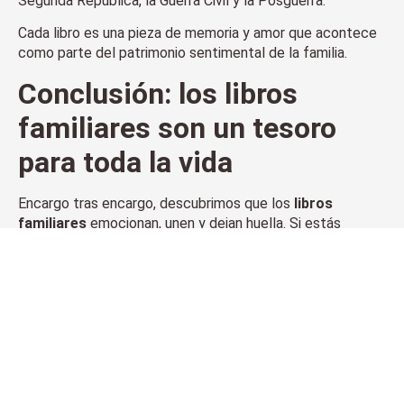
Segunda República, la Guerra Civil y la Posguerra.
Cada libro es una pieza de memoria y amor que acontece
como parte del patrimonio sentimental de la familia.
Conclusión: los
libros
familiares
son un tesoro
para toda la vida
Encargo tras encargo, descubrimos que los
libros
familiares
emocionan, unen y dejan huella. Si estás
pensando en capturar la historia de tu familia, hacerlo en
forma de libro es una decisión que nunca te arrepentirás
de haber tomado.
¿Quieres empezar tu libro
familiar?
Contacta con nosotros y te ayudaremos a convertir la