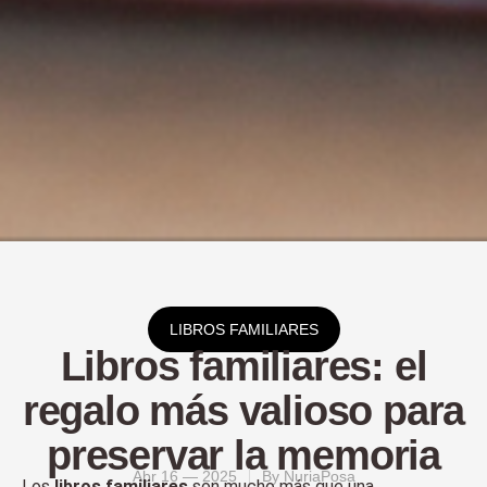
LIBROS FAMILIARES
Libros familiares: el
regalo más valioso para
preservar la memoria
Abr 16 — 2025
By
NuriaPosa
Los
libros familiares
son mucho más que una