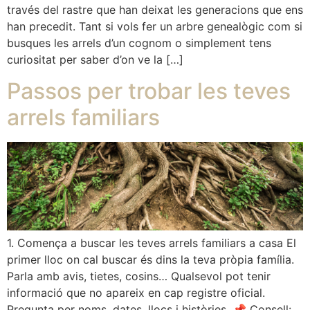
través del rastre que han deixat les generacions que ens
han precedit. Tant si vols fer un arbre genealògic com si
busques les arrels d’un cognom o simplement tens
curiositat per saber d’on ve la […]
Passos per trobar les teves
arrels familiars
1. Comença a buscar les teves arrels familiars a casa El
primer lloc on cal buscar és dins la teva pròpia família.
Parla amb avis, tietes, cosins… Qualsevol pot tenir
informació que no apareix en cap registre oficial.
Pregunta per noms, dates, llocs i històries. 📌 Consell: